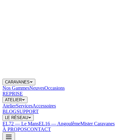
CARAVANES
Nos Gammes
Neuves
Occasions
REPRISE
ATELIER
Atelier
Services
Accessoires
BLOG
SUPPORT
LE RÉSEAU
EL72 — Le Mans
EL16 — Angoulême
Mister Caravanes
À PROPOS
CONTACT