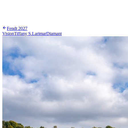
Fendt
2027
Vision
Tiffany S.
Larimar
Diamant