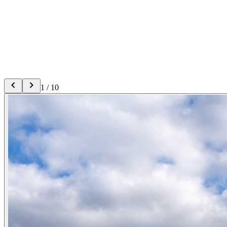
1
/
10