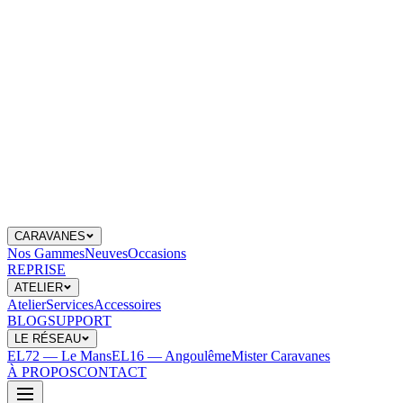
CARAVANES
Nos Gammes
Neuves
Occasions
REPRISE
ATELIER
Atelier
Services
Accessoires
BLOG
SUPPORT
LE RÉSEAU
EL72 — Le Mans
EL16 — Angoulême
Mister Caravanes
À PROPOS
CONTACT