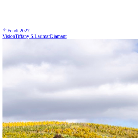
Fendt
2027
Vision
Tiffany S.
Larimar
Diamant