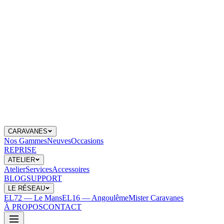
CARAVANES
Nos Gammes
Neuves
Occasions
REPRISE
ATELIER
Atelier
Services
Accessoires
BLOG
SUPPORT
LE RÉSEAU
EL72 — Le Mans
EL16 — Angoulême
Mister Caravanes
À PROPOS
CONTACT