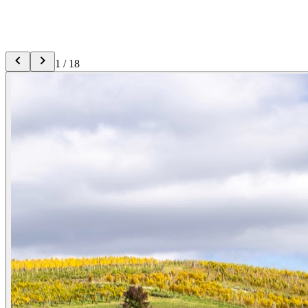
1
/
18