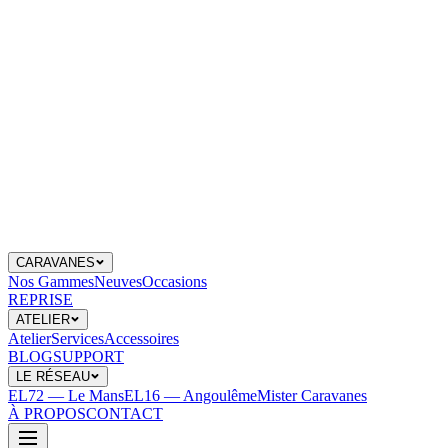
CARAVANES
Nos Gammes
Neuves
Occasions
REPRISE
ATELIER
Atelier
Services
Accessoires
BLOG
SUPPORT
LE RÉSEAU
EL72 — Le Mans
EL16 — Angoulême
Mister Caravanes
À PROPOS
CONTACT