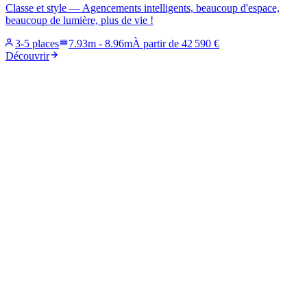
Classe et style — Agencements intelligents, beaucoup d'espace,
beaucoup de lumière, plus de vie !
3-5 places
7.93m
-
8.96m
À partir de
42 590 €
Découvrir