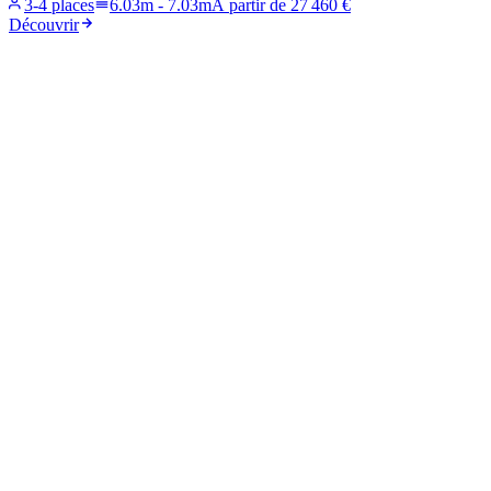
3-4 places
6.03m
-
7.03m
À partir de
27 460 €
Découvrir