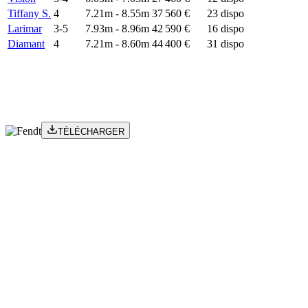
Tiffany S.
4
7.21m
-
8.55m
37 560 €
23
dispo
Larimar
3-5
7.93m
-
8.96m
42 590 €
16
dispo
Diamant
4
7.21m
-
8.60m
44 400 €
31
dispo
TÉLÉCHARGER