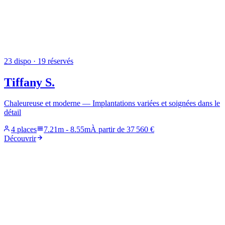
23
dispo
· 19 réservés
Tiffany S.
Chaleureuse et moderne — Implantations variées et soignées dans le
détail
4 places
7.21m
-
8.55m
À partir de
37 560 €
Découvrir