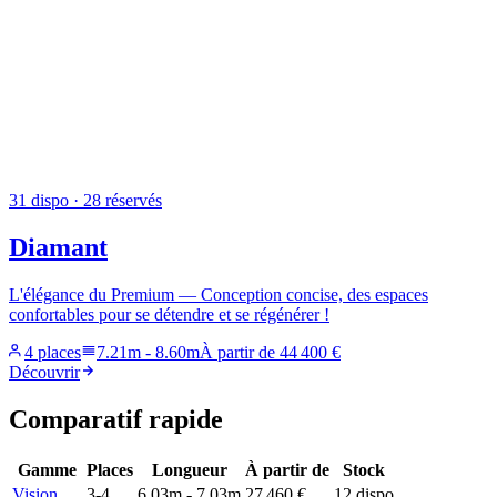
31
dispo
· 28 réservés
Diamant
L'élégance du Premium — Conception concise, des espaces
confortables pour se détendre et se régénérer !
4 places
7.21m
-
8.60m
À partir de
44 400 €
Découvrir
Comparatif rapide
Gamme
Places
Longueur
À partir de
Stock
Vision
3-4
6.03m
-
7.03m
27 460 €
12
dispo