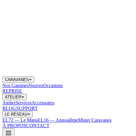
CARAVANES
Nos Gammes
Neuves
Occasions
REPRISE
ATELIER
Atelier
Services
Accessoires
BLOG
SUPPORT
LE RÉSEAU
EL72 — Le Mans
EL16 — Angoulême
Mister Caravanes
À PROPOS
CONTACT