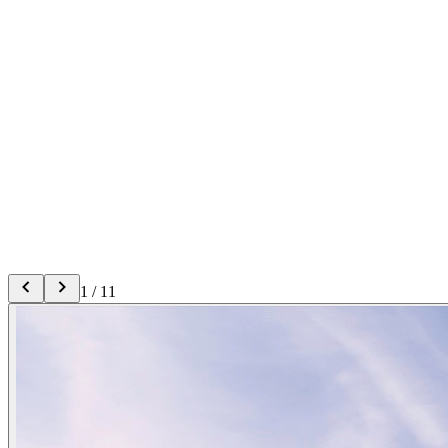
1
/
11