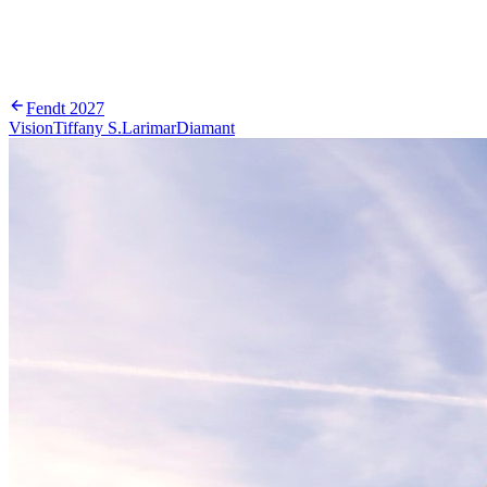
Fendt
2027
Vision
Tiffany S.
Larimar
Diamant