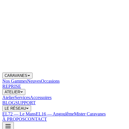
CARAVANES
Nos Gammes
Neuves
Occasions
REPRISE
ATELIER
Atelier
Services
Accessoires
BLOG
SUPPORT
LE RÉSEAU
EL72 — Le Mans
EL16 — Angoulême
Mister Caravanes
À PROPOS
CONTACT