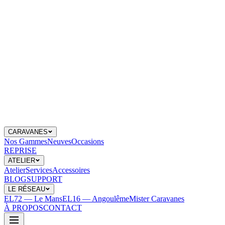
CARAVANES
Nos Gammes
Neuves
Occasions
REPRISE
ATELIER
Atelier
Services
Accessoires
BLOG
SUPPORT
LE RÉSEAU
EL72 — Le Mans
EL16 — Angoulême
Mister Caravanes
À PROPOS
CONTACT