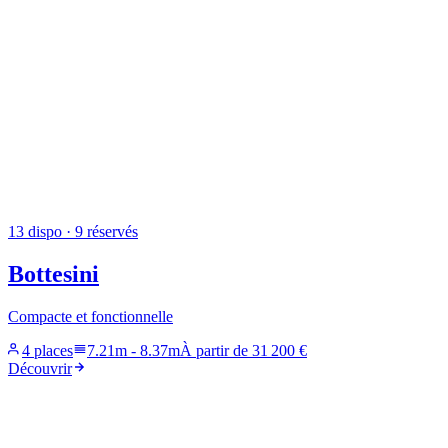
13
dispo
· 9 réservés
Bottesini
Compacte et fonctionnelle
4 places
7.21m
-
8.37m
À partir de
31 200 €
Découvrir