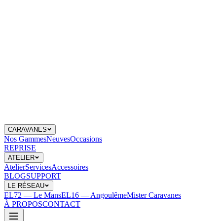
CARAVANES
Nos Gammes
Neuves
Occasions
REPRISE
ATELIER
Atelier
Services
Accessoires
BLOG
SUPPORT
LE RÉSEAU
EL72 — Le Mans
EL16 — Angoulême
Mister Caravanes
À PROPOS
CONTACT