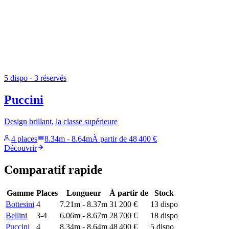
5
dispo
· 3 réservés
Puccini
Design brillant, la classe supérieure
4 places
8.34m
-
8.64m
À partir de
48 400 €
Découvrir
Comparatif rapide
Gamme
Places
Longueur
À partir de
Stock
Bottesini
4
7.21m
-
8.37m
31 200 €
13
dispo
Bellini
3-4
6.06m
-
8.67m
28 700 €
18
dispo
Puccini
4
8.34m
-
8.64m
48 400 €
5
dispo