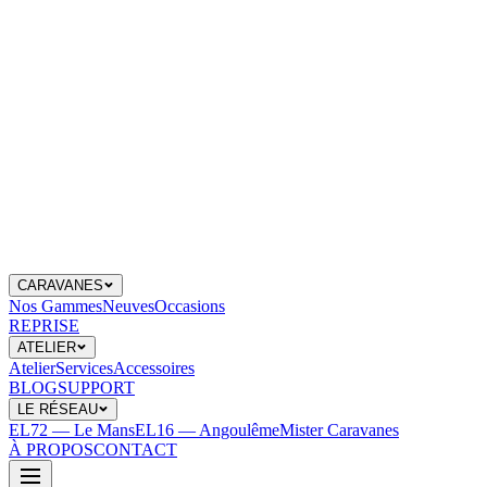
CARAVANES
Nos Gammes
Neuves
Occasions
REPRISE
ATELIER
Atelier
Services
Accessoires
BLOG
SUPPORT
LE RÉSEAU
EL72 — Le Mans
EL16 — Angoulême
Mister Caravanes
À PROPOS
CONTACT