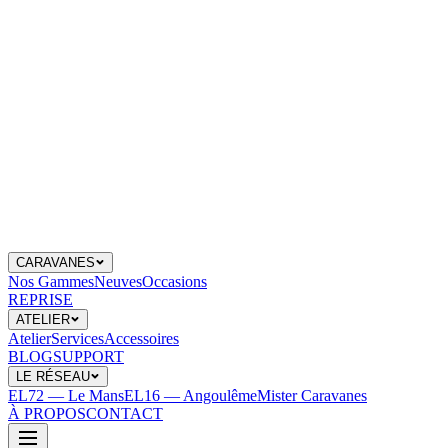
CARAVANES
Nos Gammes
Neuves
Occasions
REPRISE
ATELIER
Atelier
Services
Accessoires
BLOG
SUPPORT
LE RÉSEAU
EL72 — Le Mans
EL16 — Angoulême
Mister Caravanes
À PROPOS
CONTACT