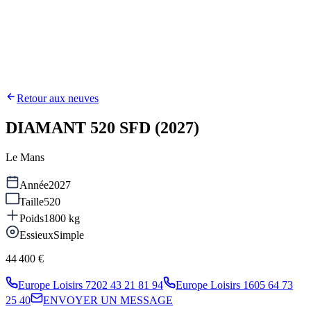
Retour aux neuves
DIAMANT 520 SFD (2027)
Le Mans
Année
2027
Taille
520
Poids
1800
kg
Essieux
Simple
44 400 €
Europe Loisirs 72
02 43 21 81 94
Europe Loisirs 16
05 64 73
25 40
ENVOYER UN MESSAGE