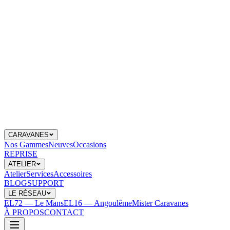
CARAVANES
Nos Gammes
Neuves
Occasions
REPRISE
ATELIER
Atelier
Services
Accessoires
BLOG
SUPPORT
LE RÉSEAU
EL72 — Le Mans
EL16 — Angoulême
Mister Caravanes
À PROPOS
CONTACT