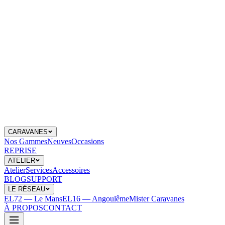
CARAVANES
Nos Gammes
Neuves
Occasions
REPRISE
ATELIER
Atelier
Services
Accessoires
BLOG
SUPPORT
LE RÉSEAU
EL72 — Le Mans
EL16 — Angoulême
Mister Caravanes
À PROPOS
CONTACT