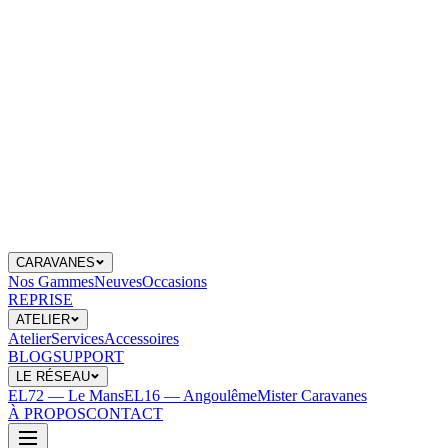
CARAVANES
Nos Gammes
Neuves
Occasions
REPRISE
ATELIER
Atelier
Services
Accessoires
BLOG
SUPPORT
LE RÉSEAU
EL72 — Le Mans
EL16 — Angoulême
Mister Caravanes
À PROPOS
CONTACT