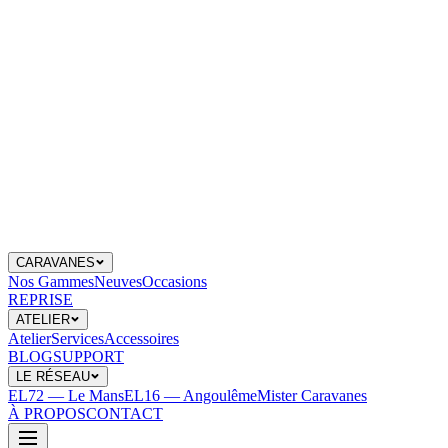
CARAVANES
Nos Gammes
Neuves
Occasions
REPRISE
ATELIER
Atelier
Services
Accessoires
BLOG
SUPPORT
LE RÉSEAU
EL72 — Le Mans
EL16 — Angoulême
Mister Caravanes
À PROPOS
CONTACT