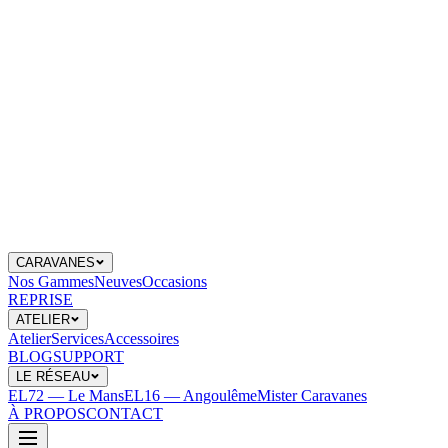
CARAVANES
Nos Gammes
Neuves
Occasions
REPRISE
ATELIER
Atelier
Services
Accessoires
BLOG
SUPPORT
LE RÉSEAU
EL72 — Le Mans
EL16 — Angoulême
Mister Caravanes
À PROPOS
CONTACT