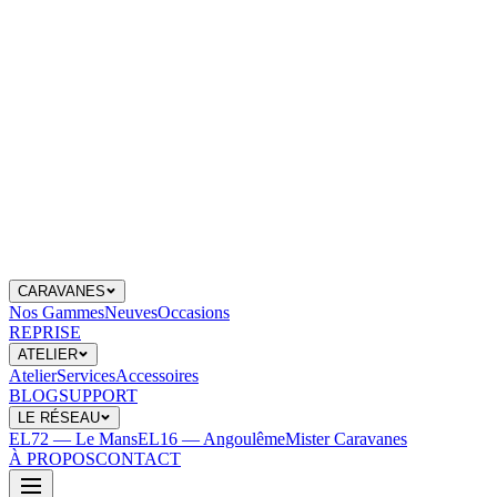
CARAVANES
Nos Gammes
Neuves
Occasions
REPRISE
ATELIER
Atelier
Services
Accessoires
BLOG
SUPPORT
LE RÉSEAU
EL72 — Le Mans
EL16 — Angoulême
Mister Caravanes
À PROPOS
CONTACT