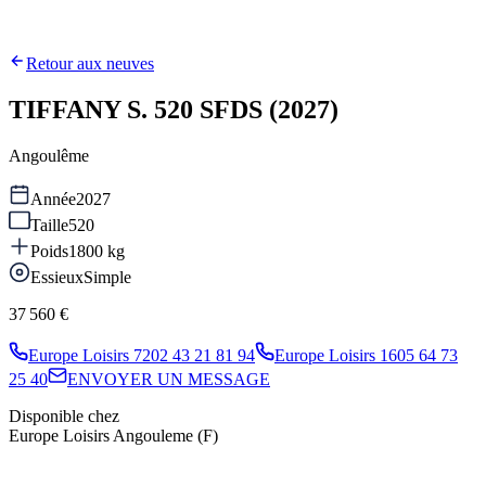
Retour aux neuves
TIFFANY S. 520 SFDS (2027)
Angoulême
Année
2027
Taille
520
Poids
1800
kg
Essieux
Simple
37 560 €
Europe Loisirs 72
02 43 21 81 94
Europe Loisirs 16
05 64 73
25 40
ENVOYER UN MESSAGE
Disponible chez
Europe Loisirs Angouleme (F)