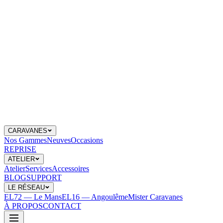
CARAVANES
Nos Gammes
Neuves
Occasions
REPRISE
ATELIER
Atelier
Services
Accessoires
BLOG
SUPPORT
LE RÉSEAU
EL72 — Le Mans
EL16 — Angoulême
Mister Caravanes
À PROPOS
CONTACT