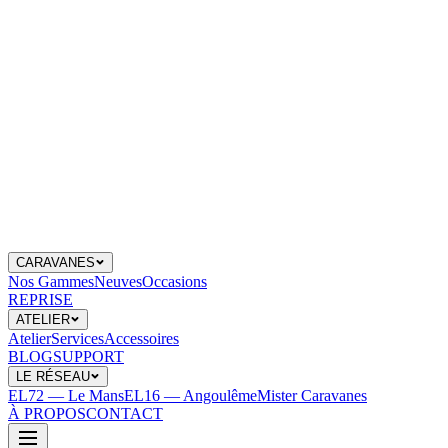
CARAVANES
Nos Gammes
Neuves
Occasions
REPRISE
ATELIER
Atelier
Services
Accessoires
BLOG
SUPPORT
LE RÉSEAU
EL72 — Le Mans
EL16 — Angoulême
Mister Caravanes
À PROPOS
CONTACT