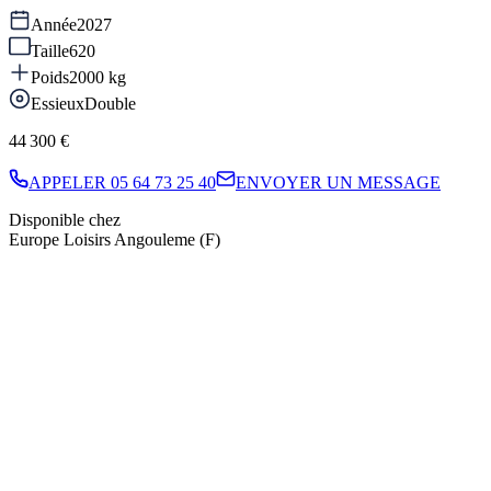
Année
2027
Taille
620
Poids
2000
kg
Essieux
Double
44 300 €
APPELER
05 64 73 25 40
ENVOYER UN MESSAGE
Disponible chez
Europe Loisirs Angouleme (F)