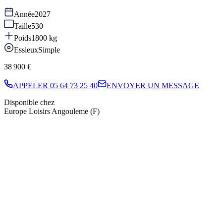
Année
2027
Taille
530
Poids
1800
kg
Essieux
Simple
38 900 €
APPELER
05 64 73 25 40
ENVOYER UN MESSAGE
Disponible chez
Europe Loisirs Angouleme (F)