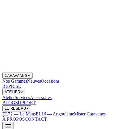
CARAVANES
Nos Gammes
Neuves
Occasions
REPRISE
ATELIER
Atelier
Services
Accessoires
BLOG
SUPPORT
LE RÉSEAU
EL72 — Le Mans
EL16 — Angoulême
Mister Caravanes
À PROPOS
CONTACT