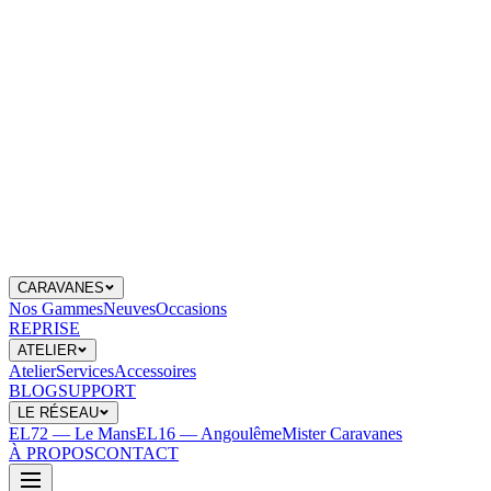
CARAVANES
Nos Gammes
Neuves
Occasions
REPRISE
ATELIER
Atelier
Services
Accessoires
BLOG
SUPPORT
LE RÉSEAU
EL72 — Le Mans
EL16 — Angoulême
Mister Caravanes
À PROPOS
CONTACT