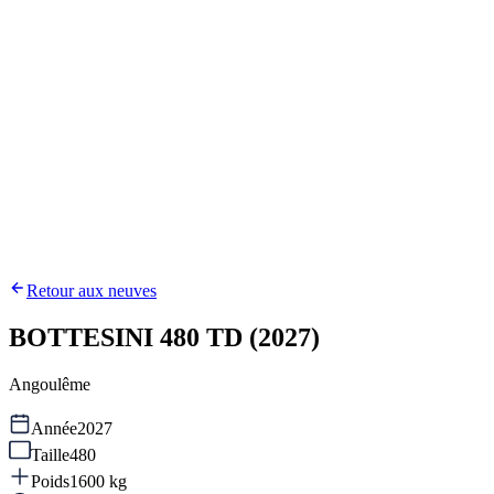
Retour aux neuves
BOTTESINI 480 TD (2027)
Angoulême
Année
2027
Taille
480
Poids
1600
kg