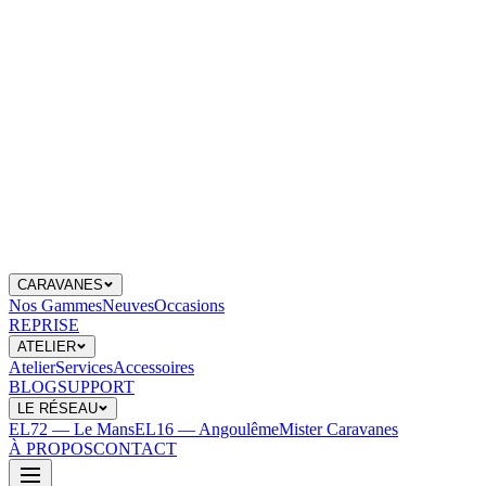
CARAVANES
Nos Gammes
Neuves
Occasions
REPRISE
ATELIER
Atelier
Services
Accessoires
BLOG
SUPPORT
LE RÉSEAU
EL72 — Le Mans
EL16 — Angoulême
Mister Caravanes
À PROPOS
CONTACT