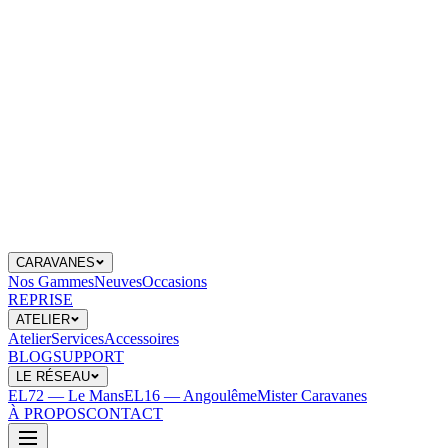
CARAVANES
Nos Gammes
Neuves
Occasions
REPRISE
ATELIER
Atelier
Services
Accessoires
BLOG
SUPPORT
LE RÉSEAU
EL72 — Le Mans
EL16 — Angoulême
Mister Caravanes
À PROPOS
CONTACT