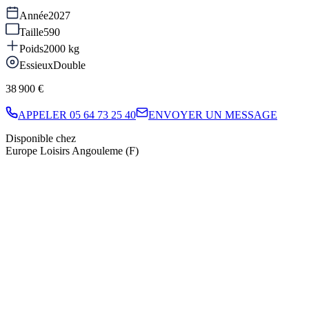
Année
2027
Taille
590
Poids
2000
kg
Essieux
Double
38 900 €
APPELER
05 64 73 25 40
ENVOYER UN MESSAGE
Disponible chez
Europe Loisirs Angouleme (F)