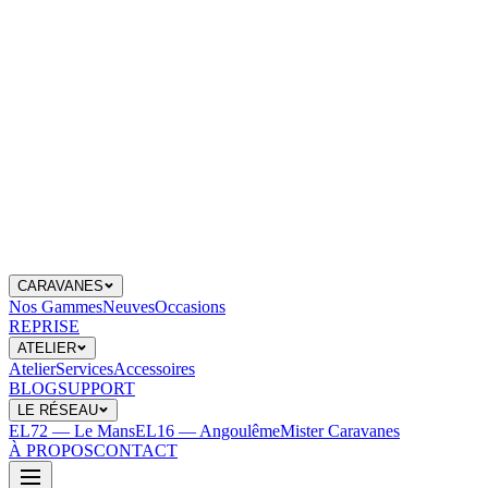
CARAVANES
Nos Gammes
Neuves
Occasions
REPRISE
ATELIER
Atelier
Services
Accessoires
BLOG
SUPPORT
LE RÉSEAU
EL72 — Le Mans
EL16 — Angoulême
Mister Caravanes
À PROPOS
CONTACT