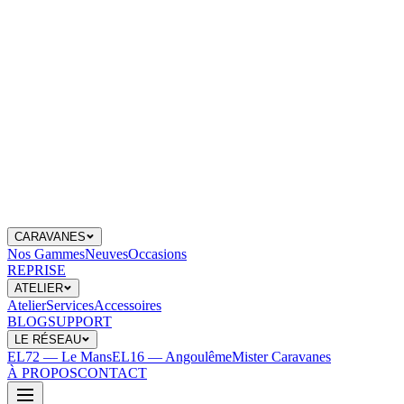
CARAVANES
Nos Gammes
Neuves
Occasions
REPRISE
ATELIER
Atelier
Services
Accessoires
BLOG
SUPPORT
LE RÉSEAU
EL72 — Le Mans
EL16 — Angoulême
Mister Caravanes
À PROPOS
CONTACT