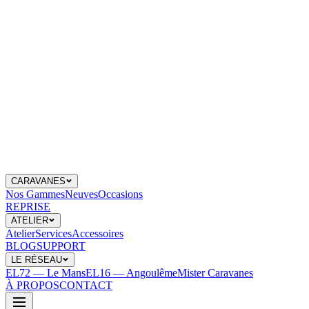
CARAVANES
Nos Gammes
Neuves
Occasions
REPRISE
ATELIER
Atelier
Services
Accessoires
BLOG
SUPPORT
LE RÉSEAU
EL72 — Le Mans
EL16 — Angoulême
Mister Caravanes
À PROPOS
CONTACT