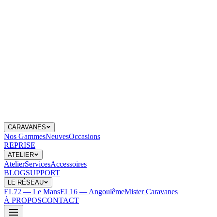
CARAVANES
Nos Gammes
Neuves
Occasions
REPRISE
ATELIER
Atelier
Services
Accessoires
BLOG
SUPPORT
LE RÉSEAU
EL72 — Le Mans
EL16 — Angoulême
Mister Caravanes
À PROPOS
CONTACT