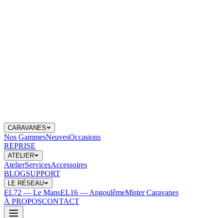
CARAVANES
Nos Gammes
Neuves
Occasions
REPRISE
ATELIER
Atelier
Services
Accessoires
BLOG
SUPPORT
LE RÉSEAU
EL72 — Le Mans
EL16 — Angoulême
Mister Caravanes
À PROPOS
CONTACT