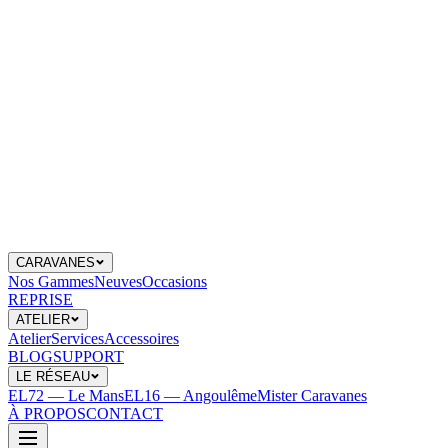
CARAVANES
Nos Gammes
Neuves
Occasions
REPRISE
ATELIER
Atelier
Services
Accessoires
BLOG
SUPPORT
LE RÉSEAU
EL72 — Le Mans
EL16 — Angoulême
Mister Caravanes
À PROPOS
CONTACT