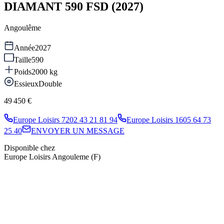
DIAMANT 590 FSD (2027)
Angoulême
Année
2027
Taille
590
Poids
2000
kg
Essieux
Double
49 450 €
Europe Loisirs 72
02 43 21 81 94
Europe Loisirs 16
05 64 73
25 40
ENVOYER UN MESSAGE
Disponible chez
Europe Loisirs Angouleme (F)