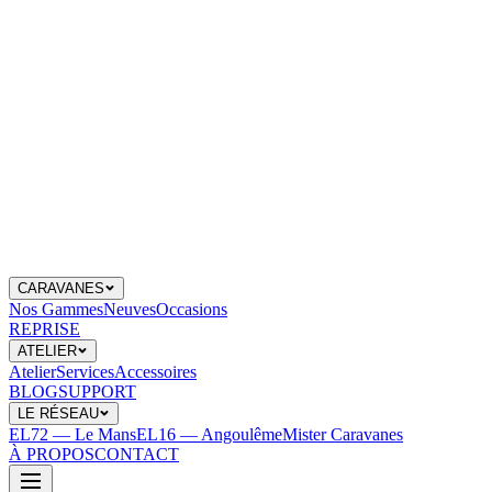
CARAVANES
Nos Gammes
Neuves
Occasions
REPRISE
ATELIER
Atelier
Services
Accessoires
BLOG
SUPPORT
LE RÉSEAU
EL72 — Le Mans
EL16 — Angoulême
Mister Caravanes
À PROPOS
CONTACT