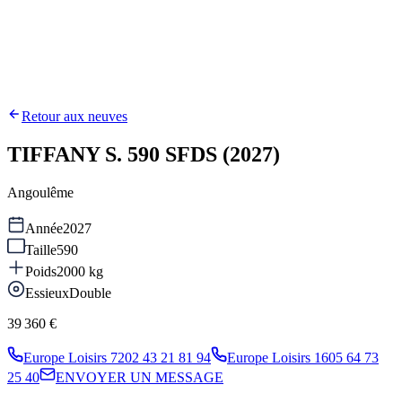
Retour aux neuves
TIFFANY S. 590 SFDS (2027)
Angoulême
Année
2027
Taille
590
Poids
2000
kg
Essieux
Double
39 360 €
Europe Loisirs 72
02 43 21 81 94
Europe Loisirs 16
05 64 73
25 40
ENVOYER UN MESSAGE