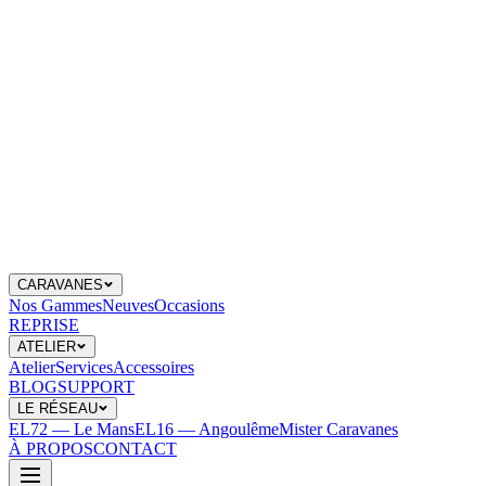
CARAVANES
Nos Gammes
Neuves
Occasions
REPRISE
ATELIER
Atelier
Services
Accessoires
BLOG
SUPPORT
LE RÉSEAU
EL72 — Le Mans
EL16 — Angoulême
Mister Caravanes
À PROPOS
CONTACT