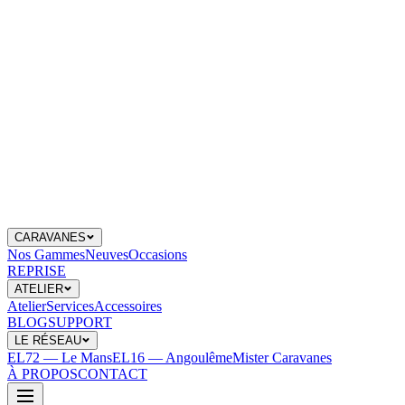
CARAVANES
Nos Gammes
Neuves
Occasions
REPRISE
ATELIER
Atelier
Services
Accessoires
BLOG
SUPPORT
LE RÉSEAU
EL72 — Le Mans
EL16 — Angoulême
Mister Caravanes
À PROPOS
CONTACT