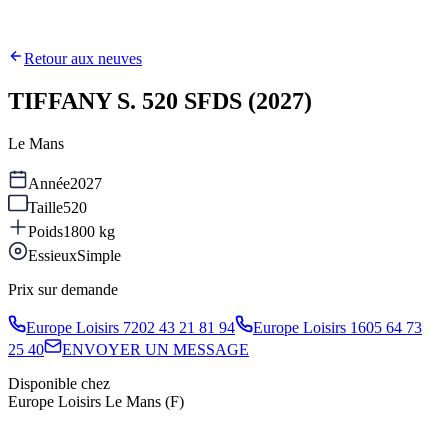
Retour aux neuves
TIFFANY S. 520 SFDS (2027)
Le Mans
Année
2027
Taille
520
Poids
1800
kg
Essieux
Simple
Prix sur demande
Europe Loisirs 72
02 43 21 81 94
Europe Loisirs 16
05 64 73
25 40
ENVOYER UN MESSAGE
Disponible chez
Europe Loisirs Le Mans (F)