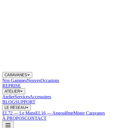
CARAVANES
Nos Gammes
Neuves
Occasions
REPRISE
ATELIER
Atelier
Services
Accessoires
BLOG
SUPPORT
LE RÉSEAU
EL72 — Le Mans
EL16 — Angoulême
Mister Caravanes
À PROPOS
CONTACT