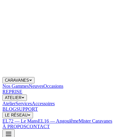
CARAVANES
Nos Gammes
Neuves
Occasions
REPRISE
ATELIER
Atelier
Services
Accessoires
BLOG
SUPPORT
LE RÉSEAU
EL72 — Le Mans
EL16 — Angoulême
Mister Caravanes
À PROPOS
CONTACT