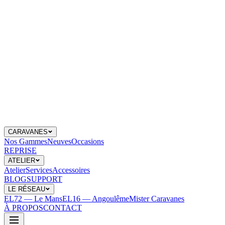
CARAVANES
Nos Gammes
Neuves
Occasions
REPRISE
ATELIER
Atelier
Services
Accessoires
BLOG
SUPPORT
LE RÉSEAU
EL72 — Le Mans
EL16 — Angoulême
Mister Caravanes
À PROPOS
CONTACT