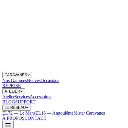
CARAVANES
Nos Gammes
Neuves
Occasions
REPRISE
ATELIER
Atelier
Services
Accessoires
BLOG
SUPPORT
LE RÉSEAU
EL72 — Le Mans
EL16 — Angoulême
Mister Caravanes
À PROPOS
CONTACT