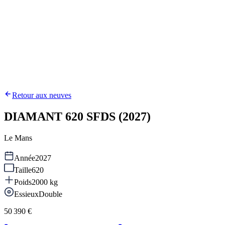
Retour aux neuves
DIAMANT 620 SFDS (2027)
Le Mans
Année
2027
Taille
620
Poids
2000
kg
Essieux
Double
50 390 €