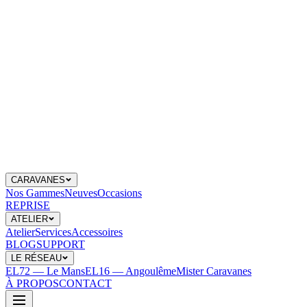
CARAVANES
Nos Gammes
Neuves
Occasions
REPRISE
ATELIER
Atelier
Services
Accessoires
BLOG
SUPPORT
LE RÉSEAU
EL72 — Le Mans
EL16 — Angoulême
Mister Caravanes
À PROPOS
CONTACT