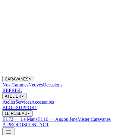
CARAVANES
Nos Gammes
Neuves
Occasions
REPRISE
ATELIER
Atelier
Services
Accessoires
BLOG
SUPPORT
LE RÉSEAU
EL72 — Le Mans
EL16 — Angoulême
Mister Caravanes
À PROPOS
CONTACT