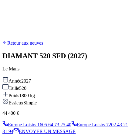
Retour aux neuves
DIAMANT 520 SFD (2027)
Le Mans
Année
2027
Taille
520
Poids
1800
kg
Essieux
Simple
44 400 €
Europe Loisirs 16
05 64 73 25 40
Europe Loisirs 72
02 43 21
81 94
ENVOYER UN MESSAGE