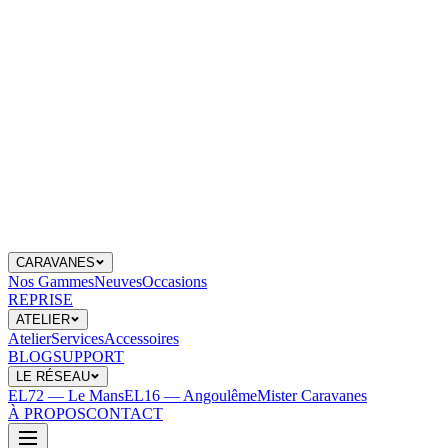
CARAVANES
Nos Gammes
Neuves
Occasions
REPRISE
ATELIER
Atelier
Services
Accessoires
BLOG
SUPPORT
LE RÉSEAU
EL72 — Le Mans
EL16 — Angoulême
Mister Caravanes
À PROPOS
CONTACT