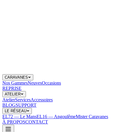
CARAVANES
Nos Gammes
Neuves
Occasions
REPRISE
ATELIER
Atelier
Services
Accessoires
BLOG
SUPPORT
LE RÉSEAU
EL72 — Le Mans
EL16 — Angoulême
Mister Caravanes
À PROPOS
CONTACT