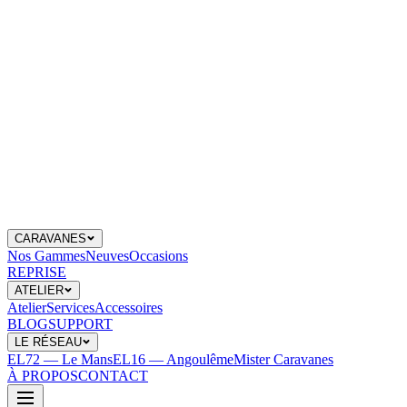
CARAVANES
Nos Gammes
Neuves
Occasions
REPRISE
ATELIER
Atelier
Services
Accessoires
BLOG
SUPPORT
LE RÉSEAU
EL72 — Le Mans
EL16 — Angoulême
Mister Caravanes
À PROPOS
CONTACT